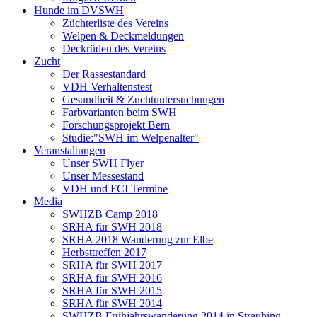
Hunde im DVSWH
Züchterliste des Vereins
Welpen & Deckmeldungen
Deckrüden des Vereins
Zucht
Der Rassestandard
VDH Verhaltenstest
Gesundheit & Zuchtuntersuchungen
Farbvarianten beim SWH
Forschungsprojekt Bern
Studie:"SWH im Welpenalter"
Veranstaltungen
Unser SWH Flyer
Unser Messestand
VDH und FCI Termine
Media
SWHZB Camp 2018
SRHA für SWH 2018
SRHA 2018 Wanderung zur Elbe
Herbsttreffen 2017
SRHA für SWH 2017
SRHA für SWH 2016
SRHA für SWH 2015
SRHA für SWH 2014
SWHZB Frühjahrswanderung 2014 in Straubing