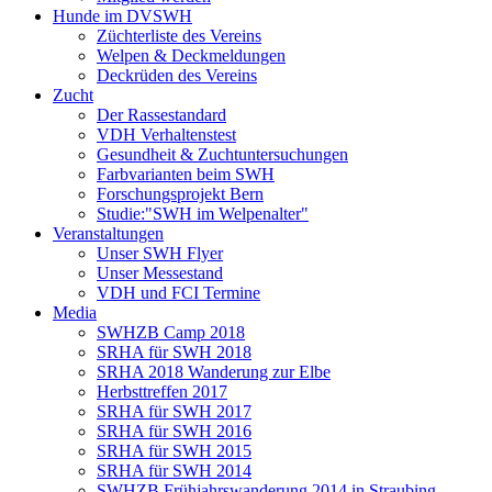
Hunde im DVSWH
Züchterliste des Vereins
Welpen & Deckmeldungen
Deckrüden des Vereins
Zucht
Der Rassestandard
VDH Verhaltenstest
Gesundheit & Zuchtuntersuchungen
Farbvarianten beim SWH
Forschungsprojekt Bern
Studie:"SWH im Welpenalter"
Veranstaltungen
Unser SWH Flyer
Unser Messestand
VDH und FCI Termine
Media
SWHZB Camp 2018
SRHA für SWH 2018
SRHA 2018 Wanderung zur Elbe
Herbsttreffen 2017
SRHA für SWH 2017
SRHA für SWH 2016
SRHA für SWH 2015
SRHA für SWH 2014
SWHZB Frühjahrswanderung 2014 in Straubing