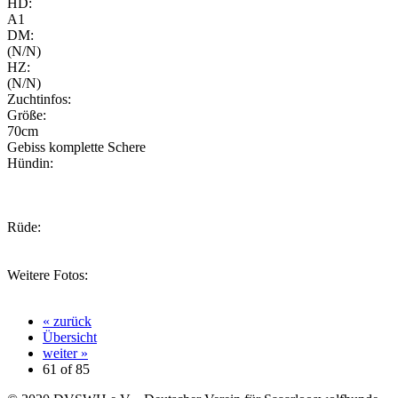
HD:
A1
DM:
(N/N)
HZ:
(N/N)
Zuchtinfos:
Größe:
70cm
Gebiss komplette Schere
Hündin:
Rüde:
Weitere Fotos:
« zurück
Übersicht
weiter »
61 of
85